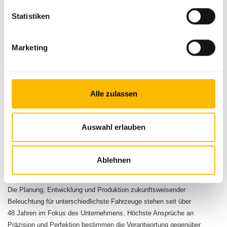
Statistiken
FAKTEN
Marketing
8
€ 244 Mio.
Vertriebstöchter
Umsatz GJ 2024/2025
4
Karl Aspöck
Alle zulassen
Produktionsstandorte
Eigentümer und Geschäftsführer
1500
Mitarbeiter:innen weltweit
Auswahl erlauben
Ablehnen
ÜBER ASPÖCK
Die Planung, Entwicklung und Produktion zukunftsweisender
Beleuchtung für unterschiedlichste Fahrzeuge stehen seit über
48 Jahren im Fokus des Unternehmens. Höchste Ansprüche an
Präzision und Perfektion bestimmen die Verantwortung gegenüber