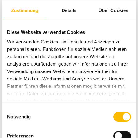
Zustimmung
Details
Über Cookies
FAKTEN
Diese Webseite verwendet Cookies
Wir verwenden Cookies, um Inhalte und Anzeigen zu
8
€ 244 Mio.
personalisieren, Funktionen für soziale Medien anbieten
Vertriebstöchter
Umsatz GJ 2024/2025
zu können und die Zugriffe auf unsere Website zu
4
Karl Aspöck
analysieren. Außerdem geben wir Informationen zu Ihrer
Verwendung unserer Website an unsere Partner für
Produktionsstandorte
Eigentümer und Geschäftsführer
soziale Medien, Werbung und Analysen weiter. Unsere
1500
Partner führen diese Informationen möglicherweise mit
Mitarbeiter:innen weltweit
weiteren Daten zusammen, die Sie ihnen bereitgestellt
haben oder die sie im Rahmen Ihrer Nutzung der Dienste
gesammelt haben.
Einwilligungsauswahl
ÜBER ASPÖCK
Notwendig
Die Planung, Entwicklung und Produktion zukunftsweisender
Präferenzen
Beleuchtung für unterschiedlichste Fahrzeuge stehen seit über